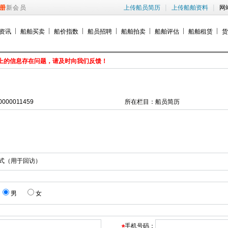
|
|
册
新会员
上传船员简历
上传船舶资料
网
资讯
船舶买卖
船价指数
船员招聘
船舶拍卖
船舶评估
船舶租赁
货
上的信息存在问题，请及时向我们反馈！
0000011459
所在栏目：
船员简历
式（用于回访）
男
女
手机号码：
*