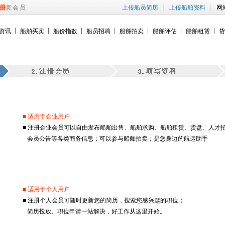
|
|
册
新会员
上传船员简历
上传船舶资料
网
资讯
船舶买卖
船价指数
船员招聘
船舶拍卖
船舶评估
船舶租赁
货
■ 适用于企业用户
■ 注册企业会员可以自由发布船舶出售、船舶求购、船舶租赁、货盘、人才
会员公告等各类商务信息；可以参与船舶拍卖；是您身边的航运助手
■ 适用于个人用户
■ 注册个人会员可随时更新您的简历，搜索您感兴趣的职位；
简历投放、职位申请一站解决，好工作从这里开始。