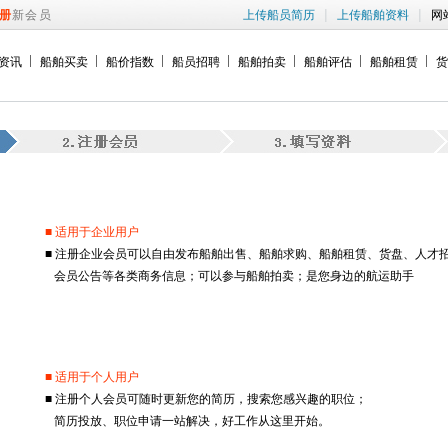
|
|
册
新会员
上传船员简历
上传船舶资料
网
资讯
船舶买卖
船价指数
船员招聘
船舶拍卖
船舶评估
船舶租赁
货
■ 适用于企业用户
■ 注册企业会员可以自由发布船舶出售、船舶求购、船舶租赁、货盘、人才
会员公告等各类商务信息；可以参与船舶拍卖；是您身边的航运助手
■ 适用于个人用户
■ 注册个人会员可随时更新您的简历，搜索您感兴趣的职位；
简历投放、职位申请一站解决，好工作从这里开始。