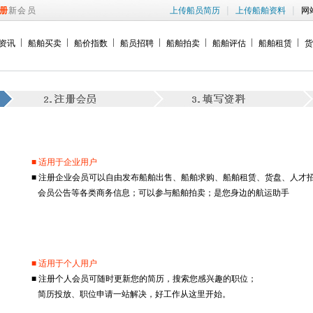
|
|
册
新会员
上传船员简历
上传船舶资料
网
资讯
船舶买卖
船价指数
船员招聘
船舶拍卖
船舶评估
船舶租赁
货
■ 适用于企业用户
■ 注册企业会员可以自由发布船舶出售、船舶求购、船舶租赁、货盘、人才
会员公告等各类商务信息；可以参与船舶拍卖；是您身边的航运助手
■ 适用于个人用户
■ 注册个人会员可随时更新您的简历，搜索您感兴趣的职位；
简历投放、职位申请一站解决，好工作从这里开始。