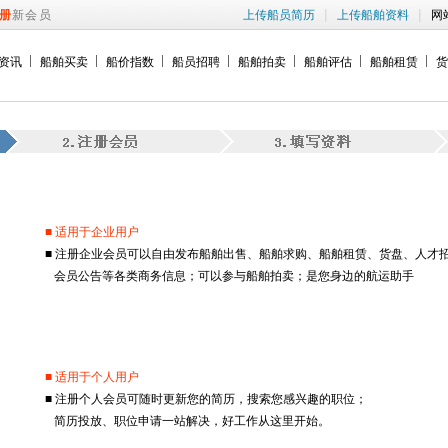
|
|
册
新会员
上传船员简历
上传船舶资料
网
资讯
船舶买卖
船价指数
船员招聘
船舶拍卖
船舶评估
船舶租赁
货
■ 适用于企业用户
■ 注册企业会员可以自由发布船舶出售、船舶求购、船舶租赁、货盘、人才
会员公告等各类商务信息；可以参与船舶拍卖；是您身边的航运助手
■ 适用于个人用户
■ 注册个人会员可随时更新您的简历，搜索您感兴趣的职位；
简历投放、职位申请一站解决，好工作从这里开始。