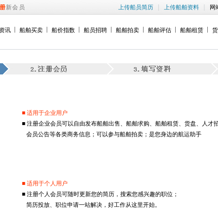
|
|
册
新会员
上传船员简历
上传船舶资料
网
资讯
船舶买卖
船价指数
船员招聘
船舶拍卖
船舶评估
船舶租赁
货
■ 适用于企业用户
■ 注册企业会员可以自由发布船舶出售、船舶求购、船舶租赁、货盘、人才
会员公告等各类商务信息；可以参与船舶拍卖；是您身边的航运助手
■ 适用于个人用户
■ 注册个人会员可随时更新您的简历，搜索您感兴趣的职位；
简历投放、职位申请一站解决，好工作从这里开始。