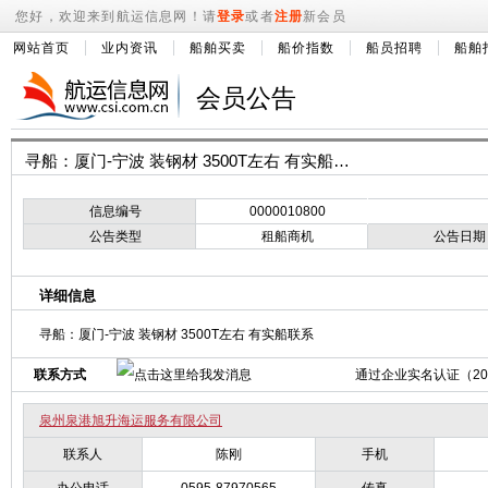
您好，欢迎来到航运信息网！请
登录
或者
注册
新会员
网站首页
业内资讯
船舶买卖
船价指数
船员招聘
船舶
会员公告
寻船：厦门-宁波 装钢材 3500T左右 有实船联系
信息编号
0000010800
公告类型
租船商机
公告日期
详细信息
寻船：厦门-宁波 装钢材 3500T左右 有实船联系
联系方式
通过企业实名认证（2007
泉州泉港旭升海运服务有限公司
联系人
陈刚
手机