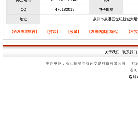
办公电话
0595-87970565
传真
QQ
476183019
电子邮箱
地址
泉州市泉港区世纪新城大厦9
【给发布者留言】
【打印】
【收藏】
【发布的其他商机】
【不实
关于我们
|
联系我们
主办单位：浙江拍船网航运交易股份有限公司 航运信
浙IC
客服电