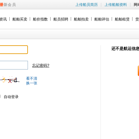
|
|
册
新会员
上传船员简历
上传船舶资料
网
资讯
船舶买卖
船价指数
船员招聘
船舶拍卖
船舶评估
船舶租赁
货
还不是航运信
忘记密码?
看不清
换一张
自动登录