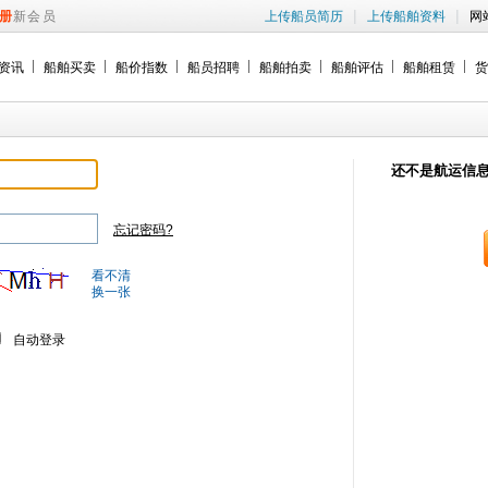
|
|
册
新会员
上传船员简历
上传船舶资料
网
资讯
船舶买卖
船价指数
船员招聘
船舶拍卖
船舶评估
船舶租赁
货
还不是航运信
忘记密码?
看不清
换一张
自动登录