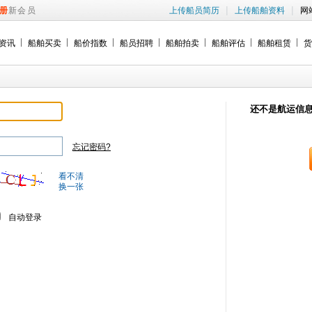
|
|
册
新会员
上传船员简历
上传船舶资料
网
资讯
船舶买卖
船价指数
船员招聘
船舶拍卖
船舶评估
船舶租赁
货
还不是航运信
忘记密码?
看不清
换一张
自动登录