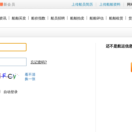
|
|
册
新会员
上传船员简历
上传船舶资料
网
资讯
船舶买卖
船价指数
船员招聘
船舶拍卖
船舶评估
船舶租赁
货
还不是航运信
忘记密码?
看不清
换一张
自动登录