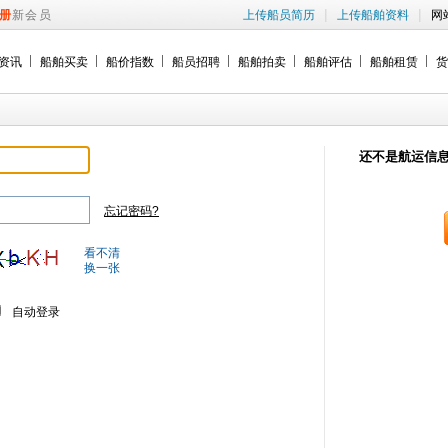
|
|
册
新会员
上传船员简历
上传船舶资料
网
资讯
船舶买卖
船价指数
船员招聘
船舶拍卖
船舶评估
船舶租赁
货
还不是航运信
忘记密码?
看不清
换一张
自动登录