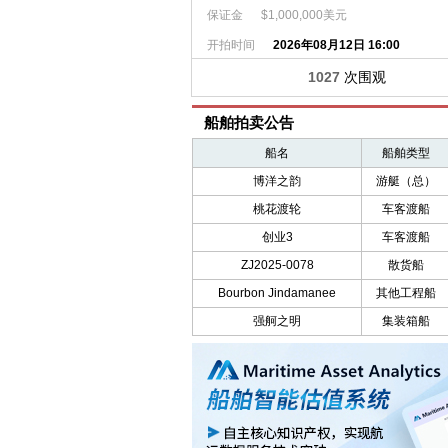
出租1000T国内沿海散货船
保证金
$1,000,000美元
寻船:在中南美洲的60，000吨～64，000吨的货船(智利到中国)。需要多艘船舶
开拍时间
2026年08月12日 16:00
求购或者是求租5000吨-6000吨近海散货船，船龄2013年-2018年，单主机.
寻船装货在中南美洲的60，000吨～64，000吨的货船(智利到中国)。
1027
次围观
寻船:20，000吨散货船，福州装～越南卸。
高薪聘持四小证船员
船舶拍卖公告
ETO电子电气员培训
船名
船舶类型
理论+评估培训+补考报名
博洋之韵
游艇（总）
大专起点三副到校九个月培训
10000T水渣粉 京唐到烟台
桃花渡轮
车客渡船
10000T石油焦 泉州到烟台
创业3
车客渡船
5000T 水泥管桩 珠海到洋浦
ZJ2025-0078
散货船
5000T石子 漳州--上海 马上装货
Bourbon Jindamanee
其他工程船
寻船：厦门-宁波 装钢材 3500T左右 有实船联系
20000T石子 漳州到大丰
强舸之明
集装箱船
20000T河沙 福州到泰州
5000T石子 宁德到上海
寻船：舟山-上海 石子 5000 装卸快
出售机制沙和石子
5000T石子 舟山到上海