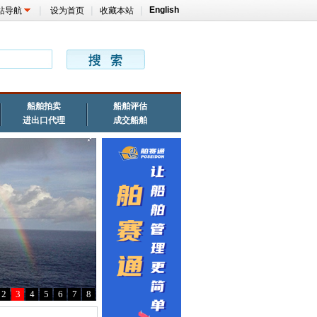
|
|
|
English
站导航
设为首页
收藏本站
船舶拍卖
船舶评估
进出口代理
成交船舶
2
3
4
5
6
7
8