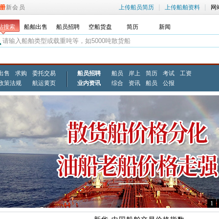
|
|
册
新会员
上传船员简历
上传船舶资料
网
站搜索
船舶出售
船员招聘
空船货盘
简历
新闻
出售
求购
委托交易
船员招聘
船员
岸上
简历
考试
工资
政策法规
航运黄页
业内资讯
综合
资讯
船员
公报
1