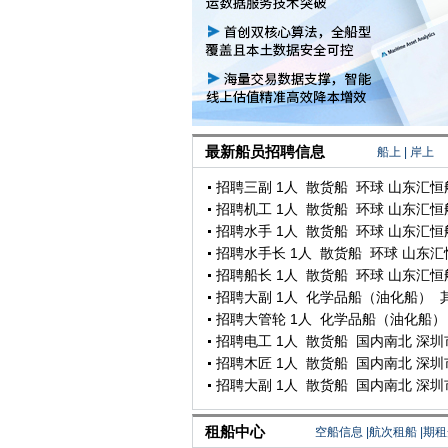
50000T煤炭 湛江港务到湛江宝钢
5000T煤渣 威海石岛到广州九江
5000T 水泥管桩 珠海到洋浦
急寻船：厦门到宁波 钢材 4000-5000T左右船 ，有实船联系 询价勿扰
寻船|：湛江-海口 15000-20000T 脱硫石膏
有大量河沙，寻求空南方附近的散货船运输
出售1000T散货船
最新船员招聘信息
船上
|
岸上
5000T石子 福州到上海
80000T 河沙 台州到上海
5000T硫酸亚铁（普货） 马鞍山到锦州
出租1000T国内沿海散货船
租船中心
空船信息
|
航次租船
|
期租