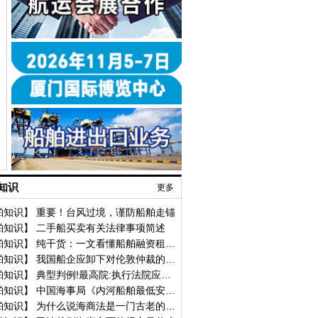
知识
更多
舶知识】 重要！台风过境，谨防船舶走锚
舶知识】 二手船买卖有关法律事项简述
【船舶知识】 纯干货：一文看懂船舶融资租赁合同的奥秘
【船舶知识】 我国船企应卸下对伦敦仲裁的“傲慢与偏见”
【船舶知识】 典型判例!最高院:执行法院应主动审查"以物抵债"协议是否损害他人合法权益
【船舶知识】 中国海事局《内河船舶最低安全配员标准》通知
【船舶知识】 为什么说海商法是一门古老的法律