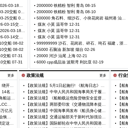
出租 53000吨 液化石油气船 波斯湾 2026-03-18交船 08-06
2000000 铁精粉 智利 青岛 08-15
出租 150000吨 原油船 地中海 2026-03-20交船 08-06
2000000 铁精粉 智利 青岛 08-10
出租 300000吨 原油船 新加坡 2026-03-25交船 08-06
500000 角石料、细沙石、小块花岗岩 福州港 汕头广澳港区海域 06-02
求租 22000吨 液化石油气船 待定 2026-03-15交船 08-06
煤灰 小莫 温哥华 12-31
出租 140000吨 液化天然气船 波斯湾 2026-03-18交船 08-06
煤灰 小莫 温哥华 12-31
出租 30000吨 液化石油气船 待定 2026-03-14交船 08-06
煤灰 小莫 温哥华 12-31
10交船 08-02
999999999 沙石、花岗岩、碎石、吨石 福建，浙江，广西 黄岩岛，南澳岛 02-28
10交船 08-02
55000 石脑油 新加坡 烟台 02-26
0交船 07-31
20000 河沙 汕尾 上海 02-21
0交船 07-31
6000 cpp成品油 波斯湾 利比亚 02-19
政策法规
行业
更多
更多
俄罗斯组建规模空前的北极油轮船队，绕开全球航运热点区域
【政策法规】5月1日起施行! 《航海日志》强制性国家标准来了…
【船
突发！一艘印度货船在红海遇袭沉没，14名海员获救
【政策法规】中华人民共和国海事局关于履行《海员培训、发证和值班规则》2024年修正案有关事项的公告
【船
黑德兰港新一轮罢工来袭 太平洋好望角船运价承压走弱
【政策法规】《船舶载运危险货物安全监督管理规定》修订印发
“中国船王”入伙！航运巨头加速布局VLCC船队
【政策法规】两部委印发《交通物流降本提质增效行动计划》
5万亿元
【政策法规】中国海事局发布《船员身心健康管理操作指南（试行）》
霍尔木兹海峡谈判接近完成！"海峡不会恢复至战前状态”
【政策法规】交通运输部关于新时代加强沿海和内河港口航道规划建设的意见
美国即将公布第二轮关税，叠加征税锁定这些行业
【政策法规】国际邮轮在中华人民共和国港口靠港补给的规定