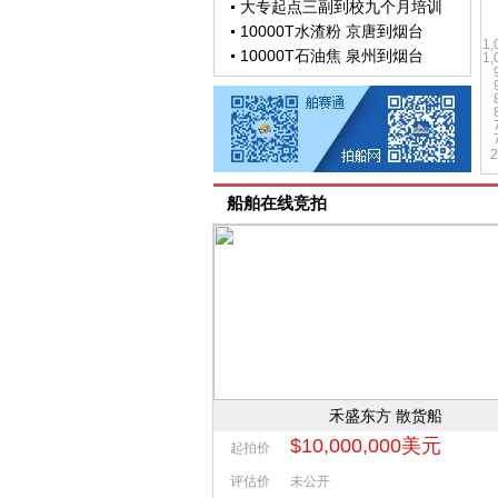
10000T石油焦 泉州到烟台
5000T 水泥管桩 珠海到洋浦
5000T石子 漳州--上海 马上装货
寻船：厦门-宁波 装钢材 3500T左右 有实船联系
20000T石子 漳州到大丰
20000T河沙 福州到泰州
5000T石子 宁德到上海
寻船：舟山-上海 石子 5000 装卸快
船舶在线竞拍
出售机制沙和石子
5000T石子 舟山到上海
50000T煤炭 湛江港务到湛江宝钢
5000T煤渣 威海石岛到广州九江
5000T 水泥管桩 珠海到洋浦
急寻船：厦门到宁波 钢材 4000-5000T左右船 ，有实船联系 询价勿扰
寻船|：湛江-海口 15000-20000T 脱硫石膏
有大量河沙，寻求空南方附近的散货船运输
出售1000T散货船
禾盛东方 散货船
5000T石子 福州到上海
$10,000,000美元
起拍价
80000T 河沙 台州到上海
评估价
未公开
5000T硫酸亚铁（普货） 马鞍山到锦州