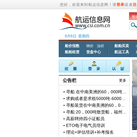
您好，欢迎来到航运信息网！请
登录
或者
注
整
8月6日 星期四
船价指数
钢价
油价
船舶买卖
船舶租赁
货盘中心
航运工具
公告栏
更多
寻船:在中南美洲的60，000吨～64，000吨的货船(智利到中国)。需要多艘船舶
求购或者是求租5000吨-6000吨近海散货船，船龄2013年-2018年，单主机.
寻船装货在中南美洲的60，000吨～64，000吨的货船(智利到中国)。
寻船:20，000吨散货船，福州装～越南卸。
高薪聘持四小证船员
ETO电子电气员培训
理论+评估培训+补考报名
大专起点三副到校九个月培训
10000T水渣粉 京唐到烟台